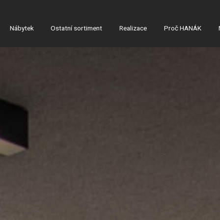
Nábytek
Ostatní sortiment
Realizace
Proč HANÁK