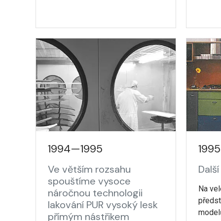
1994—1995
1995
Ve větším rozsahu
Dalš
spouštíme vysoce
Na ve
náročnou technologii
předst
lakování PUR vysoký lesk
modelů
přímým nástřikem