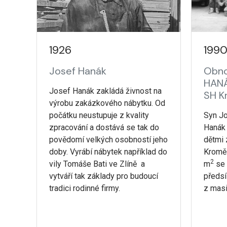
1926
199
Josef Hanák
Obno
HANÁ
Josef Hanák zakládá živnost na
SH K
výrobu zakázkového nábytku. Od
počátku neustupuje z kvality
Syn Jo
zpracování a dostává se tak do
Hanák 
povědomí velkých osobností jeho
dětmi 
doby. Vyrábí nábytek například do
Kroměř
2
vily Tomáše Bati ve Zlíně a
m
se 
vytváří tak základy pro budoucí
předsí
tradici rodinné firmy.
z masi