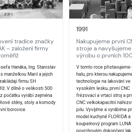
0
1991
vení tradice značky
Nakupujeme první 
K – založení firmy
stroje a navyšujeme
roměříž
výrobu o prvních 10
sefa Hanáka, Ing. Stanislav
V tomto roce přistavujeme
s manželkou Marií a jejich
halu, pro kterou nakupujem
zakládají firmu SH
technologie na lakování ve
íž. V dílně o velikosti 500
vysokém lesku, první CNC
z počátku vyrábí zejména
frézovací a vrtací stroj a pr
ňové stěny, stoly a komody
CNC velkokapacitní nářez
vní borovice.
pilu. Vyvíjíme a vyrábíme pr
model kuchyně FLORIDA a
koupelnový program LUNA
povrchovém dokončení lak