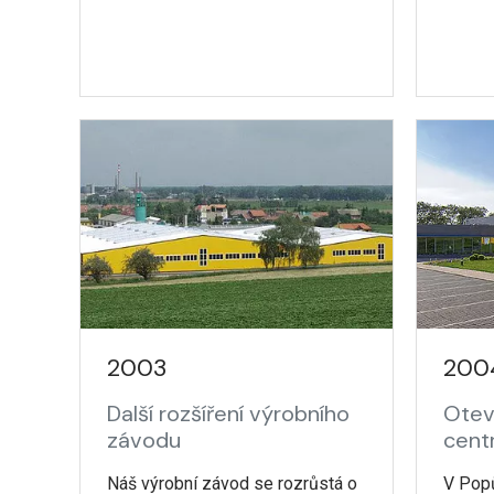
2003
200
Další rozšíření výrobního
Otev
závodu
cent
Náš výrobní závod se rozrůstá o
V Pop