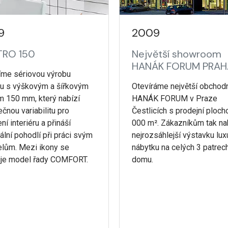
9
2009
RO 150
Největší showroom
HANÁK FORUM PRAH
íme sériovou výrobu
u s výškovým a šířkovým
Otevíráme největší obchod
m 150 mm, který nabízí
HANÁK FORUM v Praze
čnou variabilitu pro
Čestlicích s prodejní ploch
ní interiéru a přináší
000 m². Zákazníkům tak n
lní pohodlí při práci svým
nejrozsáhlejší výstavku lu
elům. Mezi ikony se
nábytku na celých 3 patrec
uje model řady COMFORT.
domu.