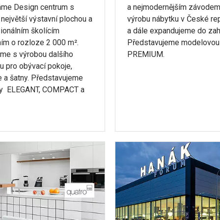
áme Design centrum s
a nejmodernějším závodem
největší výstavní plochou a
výrobu nábytku v České re
ionálním školícím
a dále expandujeme do zahr
m o rozloze 2 000 m².
Představujeme modelovou
me s výrobou dalšího
PREMIUM.
u pro obývací pokoje,
e a šatny. Představujeme
y ELEGANT, COMPACT a
.