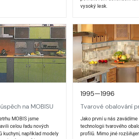
vysoký lesk.
1995—1996
í úspěch na MOBISU
Tvarové obalování pr
letrhu MOBIS jsme
Jako první u nás zavádíme
avili celou řadu nových
technologii tvarového obal
 kuchyní, například modely
profilů. Mimo jiné rozšiřuj