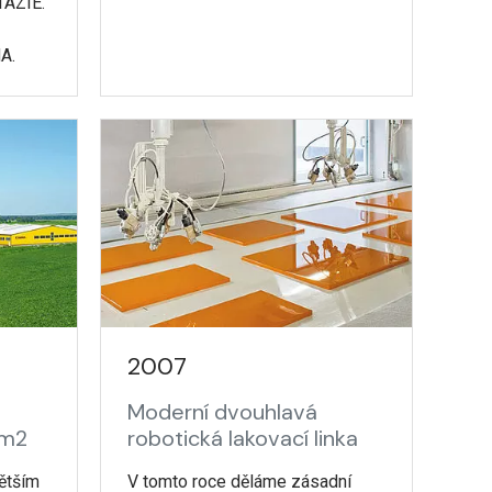
AZIE.
A.
2007
Moderní dvouhlavá
 m2
robotická lakovací linka
ětším
V tomto roce děláme zásadní