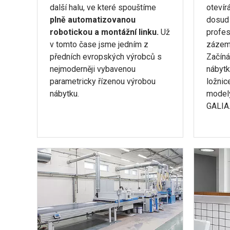
další halu, ve které spouštíme
otevír
plně automatizovanou
dosud 
robotickou a montážní linku.
Už
profes
v tomto čase jsme jedním z
zázemí
předních evropských výrobců s
Začíná
nejmoderněji vybavenou
nábytk
parametricky řízenou výrobou
ložnic
nábytku.
model
GALIA