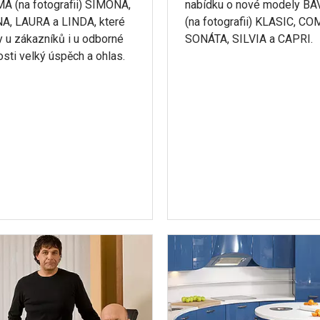
 (na fotografii) SIMONA,
nabídku o nové modely B
A, LAURA a LINDA, které
(na fotografii) KLASIC, C
ly u zákazníků i u odborné
SONÁTA, SILVIA a CAPRI.
osti velký úspěch a ohlas.