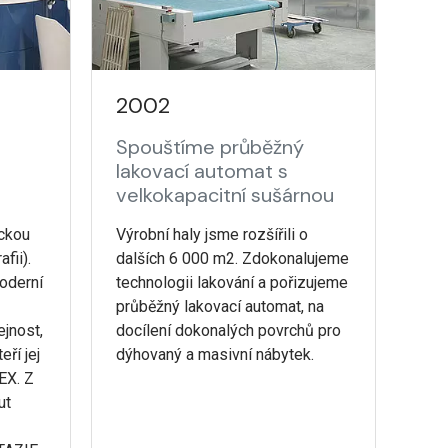
2002
Spouštíme průběžný
lakovací automat s
velkokapacitní sušárnou
ickou
Výrobní haly jsme rozšířili o
fii).
dalších 6 000 m2. Zdokonalujeme
oderní
technologii lakování a pořizujeme
průběžný lakovací automat, na
jnost,
docílení dokonalých povrchů pro
ří jej
dýhovaný a masivní nábytek.
EX. Z
ut