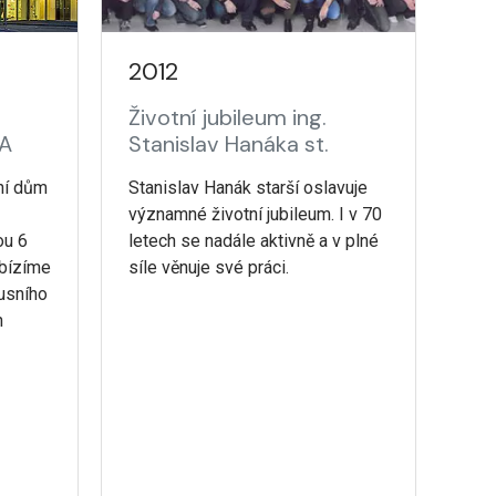
2012
Životní jubileum ing.
A
Stanislav Hanáka st.
ní dům
Stanislav Hanák starší oslavuje
významné životní jubileum. I v 70
ou 6
letech se nadále aktivně a v plné
abízíme
síle věnuje své práci.
xusního
h