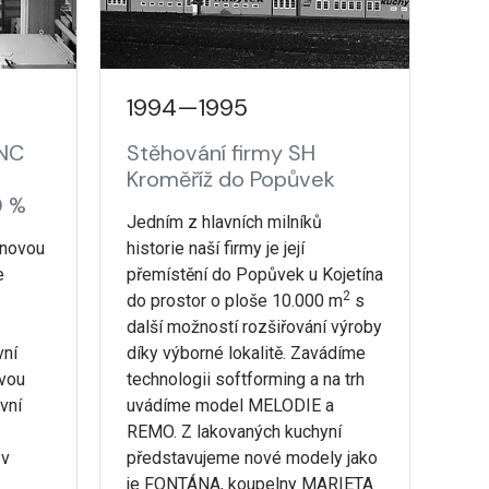
1994—1995
CNC
Stěhování firmy SH
Kroměříž do Popůvek
0 %
Jedním z hlavních milníků
 novou
historie naší firmy je její
e
přemístění do Popůvek u Kojetína
2
do prostor o ploše 10.000 m
s
další možností rozšiřování výroby
vní
díky výborné lokalitě. Zavádíme
ovou
technologii softforming a na trh
vní
uvádíme model MELODIE a
REMO. Z lakovaných kuchyní
 v
představujeme nové modely jako
je FONTÁNA, koupelny MARIETA