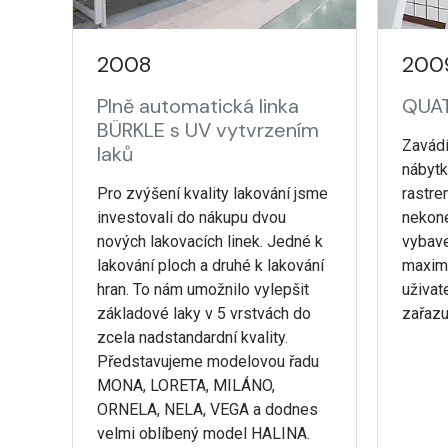
2008
200
Plně automatická linka
QUAT
BÜRKLE s UV vytvrzením
Zavád
laků
nábytk
Pro zvýšení kvality lakování jsme
rastre
investovali do nákupu dvou
nekone
nových lakovacích linek. Jedné k
vybave
lakování ploch a druhé k lakování
maximá
hran. To nám umožnilo vylepšit
uživat
základové laky v 5 vrstvách do
zařaz
zcela nadstandardní kvality.
Představujeme modelovou řadu
MONA, LORETA, MILÁNO,
ORNELA, NELA, VEGA a dodnes
velmi oblíbený model HALINA.