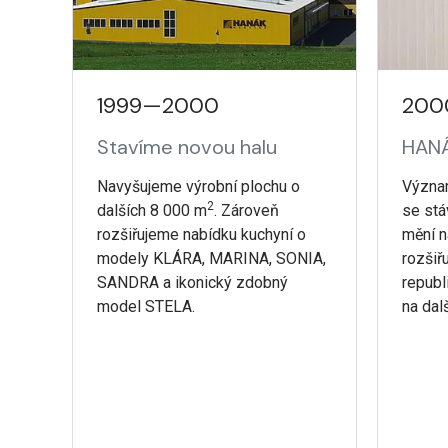
1999—2000
200
Stavíme novou halu
HANÁ
Navyšujeme výrobní plochu o
Význa
2
dalších 8 000 m
. Zároveň
se stá
rozšiřujeme nabídku kuchyní o
mění n
modely KLÁRA, MARINA, SONIA,
rozšiř
SANDRA a ikonický zdobný
republ
model STELA.
na dalš