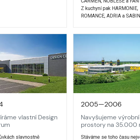
CARMEN, NOBLESE a FANT
Z kuchyní pak HARMONIE,
ROMANCE, ADRIA a SABIN
4
2005—2006
íráme vlastní Design
Navyšujeme výrobní
rum
prostory na 35.000
ůvkách slavnostně
Stáváme se toho času nejv