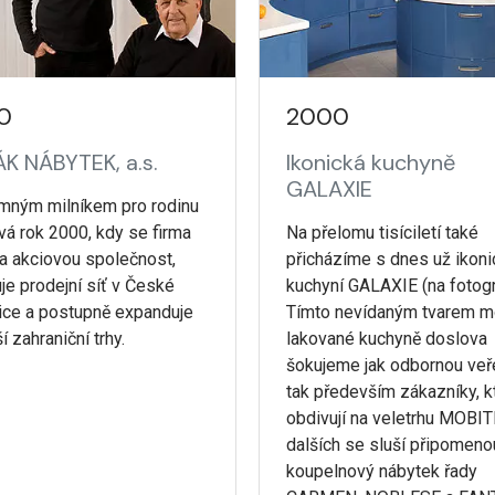
0
2000
K NÁBYTEK, a.s.
Ikonická kuchyně
GALAXIE
mným milníkem pro rodinu
vá rok 2000, kdy se firma
Na přelomu tisíciletí také
a akciovou společnost,
přicházíme s dnes už ikon
uje prodejní síť v České
kuchyní GALAXIE (na fotogra
ice a postupně expanduje
Tímto nevídaným tvarem m
í zahraniční trhy.
lakované kuchyně doslova
šokujeme jak odbornou veře
tak především zákazníky, kte
obdivují na veletrhu MOBIT
dalších se sluší připomeno
koupelnový nábytek řady