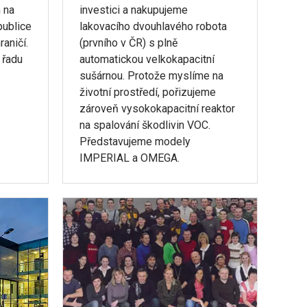
 na
investici a nakupujeme
publice
lakovacího dvouhlavého robota
aničí.
(prvního v ČR) s plně
 řadu
automatickou velkokapacitní
sušárnou. Protože myslíme na
životní prostředí, pořizujeme
zároveň vysokokapacitní reaktor
na spalování škodlivin VOC.
Představujeme modely
IMPERIAL a OMEGA.