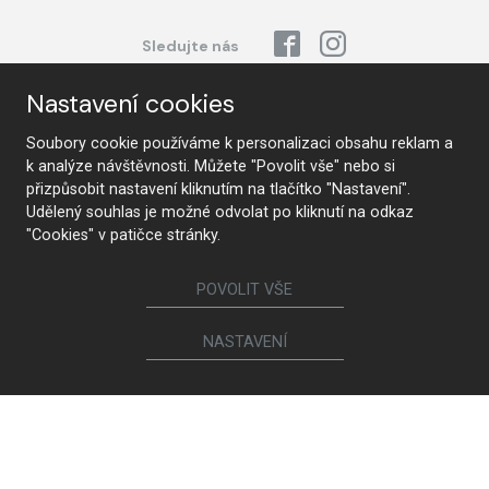
Sledujte nás
Nastavení cookies
Nábytek
Soubory cookie používáme k personalizaci obsahu reklam a
k analýze návštěvnosti. Můžete "Povolit vše" nebo si
Kuchyně
Jídelní židle a křesílka
přizpůsobit nastavení kliknutím na tlačítko "Nastavení".
Interiérové dveře
Sedací soupravy a křesla
Udělený souhlas je možné odvolat po kliknutí na odkaz
Šatny a šatní skříně
Knihovny a komody
"Cookies" v patičce stránky.
Postele a noční stolky
Koupelny
Obývací sestavy
Dětské a studentské pokoje
POVOLIT VŠE
Jídelní a konferenční stoly
Pracovny
NASTAVENÍ
Ostatní sortiment
Penta Light
Spotřebiče a sanita
Ego Italiano
Sofa Home