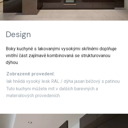
Design
Boky kuchyně s lakovanými vysokými skříněmi doplňuje
vnitřní část zajímavě kombinovaná se strukturovanou
dýhou.
Zobrazené provedení:
lak hnědá vysoký lesk RAL / dýha jasan béžový s patinou
Tuto kuchyni můžete mít v dalších barevných a
materiálových provedeních.