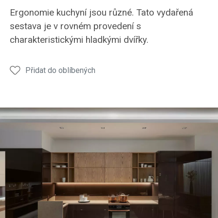
kuchyně
kuchyně
kuchyně
kuchyně
kuchy
Ergonomie kuchyní jsou různé. Tato vydařená
LINE
LINE
LINE
LINE
LINE
sestava je v rovném provedení s
jídelní
jídelní
zásu
charakteristickými hladkými dvířky.
stůl
stůl
Přidat do oblíbených