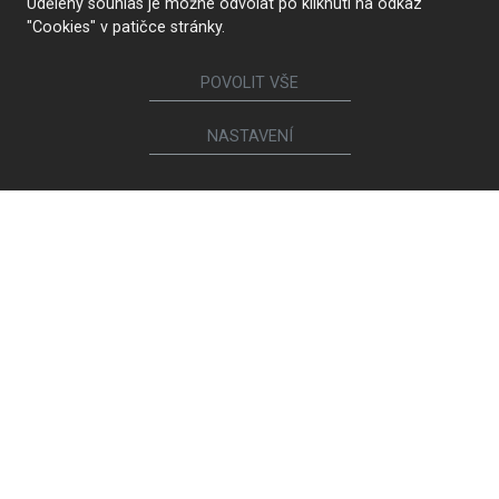
Udělený souhlas je možné odvolat po kliknutí na odkaz
"Cookies" v patičce stránky.
POVOLIT VŠE
NASTAVENÍ