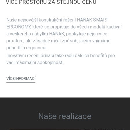
VÍCE PROSTORU ZA STEJNOU CENU
Naše nejnovější konstrukční řešení HANÁK SMART
ERGONOMY, které se propisuje do všech modelů kuchyní
a veškerého nábytku HANÁK, poskytuje nejen více
prostoru, ale zásadně mění způsob, jakým vnímáme
pohodlí a ergonomii.
Inovativní řešení přináší také řadu dalších benefitů pro
vaši maximální spokojenost.
VÍCE INFORMACÍ
Naše realizace