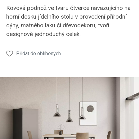
Jídelní
Jídelní
Jídelní
Jídelní
Kovová podnož ve tvaru čtverce navazujícího na
stůl
stůl
stůl
stůl
horní desku jídelního stolu v provedení přírodní
JS52
JS52
JS52
JS52
dýhy, matného laku či dřevodekoru, tvoří
designově jednoduchý celek.
Přidat do oblíbených