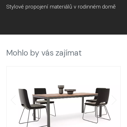
Stylové propojení materiálů v rodinném domě
Mohlo by vás zajímat