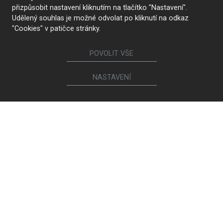
přizpůsobit nastavení kliknutím na tlačítko "Nastavení".
Udělený souhlas je možné odvolat po kliknutí na odkaz
"Cookies" v patičce stránky.
POVOLIT VŠE
NASTAVENÍ
KONTAKTUJTE NÁS
Sledujte nás
Nábytek