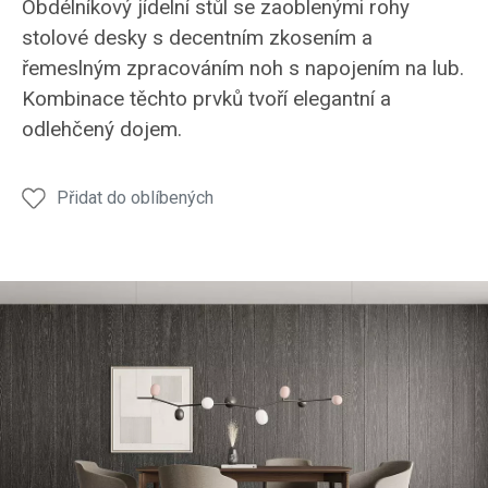
Obdélníkový jídelní stůl se zaoblenými rohy
stůl
stůl
stůl
stůl
stůl
stolové desky s decentním zkosením a
JS51
JS51
JS51
JS51
JS51
řemeslným zpracováním noh s napojením na lub.
Kombinace těchto prvků tvoří elegantní a
odlehčený dojem.
Přidat do oblíbených